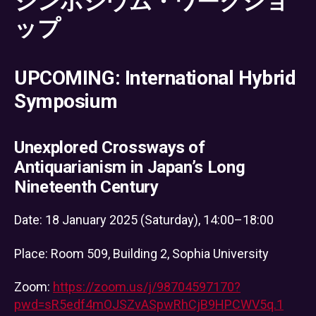
シンポジウム・ワークショ
ップ
UPCOMING: International Hybrid
Symposium
Unexplored Crossways of
Antiquarianism in Japan’s Long
Nineteenth Century
Date: 18 January 2025 (Saturday), 14:00–18:00
Place: Room 509, Building 2, Sophia University
Zoom:
https://zoom.us/j/98704597170?
pwd=sR5edf4mOJSZvASpwRhCjB9HPCWV5q.1